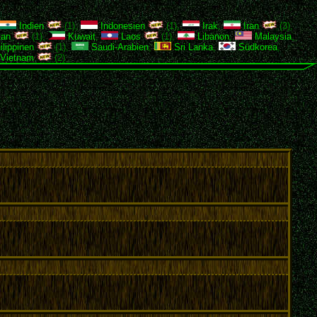
Indien
(1),
Indonesien
(1),
Irak
,
Iran
(3),
tan
(1),
Kuwait
,
Laos
(1),
Libanon
,
Malaysia
,
lippinen
(1),
Saudi-Arabien
,
Sri Lanka
,
Südkorea
,
Vietnam
(2)