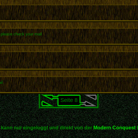
, please check your mail
il.
Seite 8
kann nur eingeloggt und direkt von der
Modern Conquest