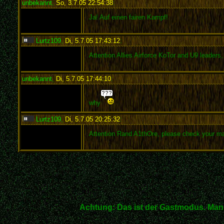
unbekannt
,
So, 3.7.05 22:54:38
:
Ja! Auf einen fairen Kampf!
Lurtz109
,
Di, 5.7.05 17:43:12
:
Attention Allies Airforce KoTor and U9 leaders
unbekannt
,
Di, 5.7.05 17:44:10
:
why
Lurtz109
,
Di, 5.7.05 20:25:32
:
Attention Rand A1thOre, please check your ma
Achtung: Das ist der Gastmodus. Man 