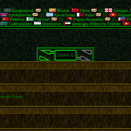
),
Bangladesch
(5),
Bhutan
,
China
(9),
Georgien
,
,
Kambodscha
(1),
Kasachstan
,
Katar
(1),
Kirgisis
,
Osttimor
,
Pakistan
(1),
Papua-Neuguinea
(1),
Phi
,
Turkmenistan
,
Usbekistan
,
Vereinigte Arabische Emirate
,
Seite 8
nnende Runde