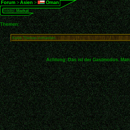
Forum
>
Asien
>
Oman
Städte:
Maskat
Themen:
Keine Themen vorhanden.
Achtung: Das ist der Gastmodus. Man 