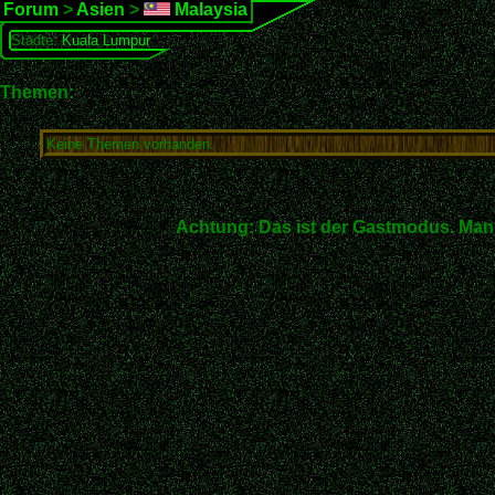
Forum
>
Asien
>
Malaysia
Städte:
Kuala Lumpur
Themen:
Keine Themen vorhanden.
Achtung: Das ist der Gastmodus. Man 