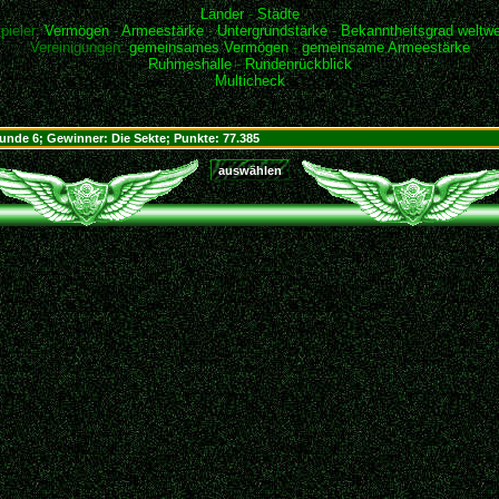
Länder
-
Städte
pieler:
Vermögen
-
Armeestärke
-
Untergrundstärke
-
Bekanntheitsgrad weltwe
Vereinigungen:
gemeinsames Vermögen
-
gemeinsame Armeestärke
Ruhmeshalle
-
Rundenrückblick
Multicheck