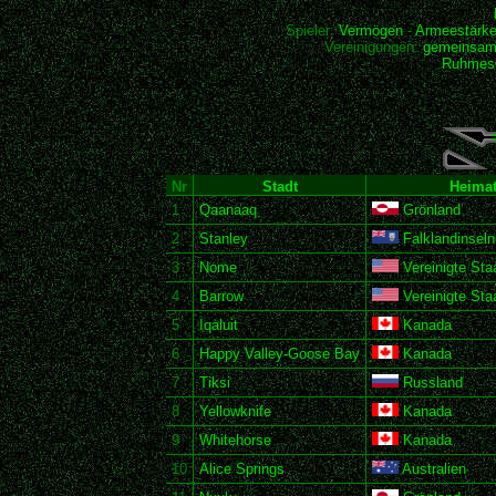
Spieler:
Vermögen
-
Armeestärk
Vereinigungen:
gemeinsam
Ruhmesh
Nr
Stadt
Heimat
1
Qaanaaq
Grönland
2
Stanley
Falklandinseln
3
Nome
Vereinigte Sta
4
Barrow
Vereinigte Sta
5
Iqaluit
Kanada
6
Happy Valley-Goose Bay
Kanada
7
Tiksi
Russland
8
Yellowknife
Kanada
9
Whitehorse
Kanada
10
Alice Springs
Australien