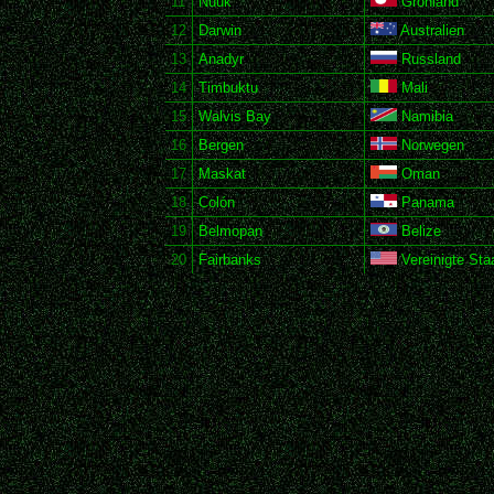
11
Nuuk
Grönland
12
Darwin
Australien
13
Anadyr
Russland
14
Timbuktu
Mali
15
Walvis Bay
Namibia
16
Bergen
Norwegen
17
Maskat
Oman
18
Colón
Panama
19
Belmopan
Belize
20
Fairbanks
Vereinigte Sta