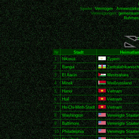
Spieler:
Vermögen
-
Armeestärk
Vereinigungen:
gemeinsam
Ruhmesh
Nr
Stadt
Heimatla
1
Nikosia
Zypern
2
Bangui
Zentralafrikanisc
3
El Aaiún
Westsahara
4
Minsk
Weißrussland
5
Hanoi
Vietnam
6
Huế
Vietnam
7
Ho-Chi-Minh-Stadt
Vietnam
8
Washington
Vereinigte Staate
9
Baltimore
Vereinigte Staate
10
Philadelphia
Vereinigte Staate