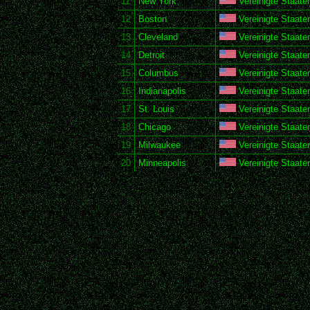
11
New York
Vereinigte Staate
12
Boston
Vereinigte Staate
13
Cleveland
Vereinigte Staate
14
Detroit
Vereinigte Staate
15
Columbus
Vereinigte Staate
16
Indianapolis
Vereinigte Staate
17
St. Louis
Vereinigte Staate
18
Chicago
Vereinigte Staate
19
Milwaukee
Vereinigte Staate
20
Minneapolis
Vereinigte Staate