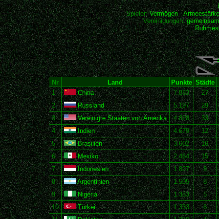
Spieler:
Vermögen
-
Armeestärk
Vereinigungen:
gemeinsam
Ruhmesh
Nr
Land
Punkte
Städte
1
China
7.883
27
2
Russland
5.197
29
3
Vereinigte Staaten von Amerika
4.828
33
4
Indien
4.679
12
5
Brasilien
3.602
16
6
Mexiko
2.464
15
7
Indonesien
1.827
8
8
Argentinien
1.505
8
9
Nigeria
1.353
5
10
Türkei
1.333
6