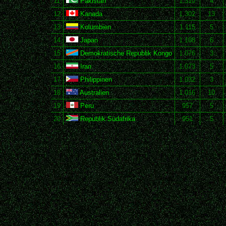
11
Pakistan
1.310
4
12
Kanada
1.302
13
13
Kolumbien
1.115
5
14
Japan
1.108
6
15
Demokratische Republik Kongo
1.076
3
16
Iran
1.073
5
17
Philippinen
1.032
3
18
Australien
1.016
10
19
Peru
957
5
20
Republik Südafrika
951
5