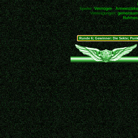
Spieler:
Vermögen
-
Armeestärk
Vereinigungen:
gemeinsam
Ruhmesh