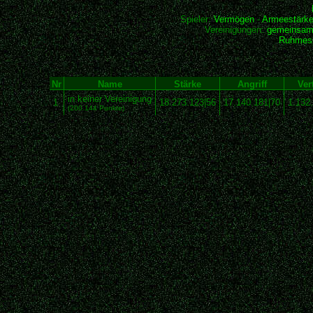
Spieler:
Vermögen
-
Armeestärk
Vereinigungen:
gemeinsam
Ruhmesh
Nr
Name
Stärke
Angriff
Ver
in keiner Vereinigung
1
18.273.123|56
17.140.181|70
1.132
(200.144 Punkte)