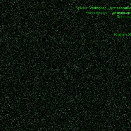
Spieler:
Vermögen
-
Armeestärk
Vereinigungen:
gemeinsam
Ruhmesh
Keine S