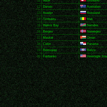
11
Nuuk
Grönland
12
Darwin
Australien
13
Anadyr
Russland
14
Timbuktu
Mali
15
Walvis Bay
Namibia
16
Bergen
Norwegen
17
Maskat
Oman
18
Colón
Panama
19
Belmopan
Belize
20
Fairbanks
Vereinigte Sta