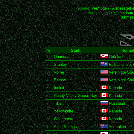
Spieler:
Vermögen
-
Armeestärk
Vereinigungen:
gemeinsam
Ruhmesh
Nr
Stadt
Heimat
1
Qaanaaq
Grönland
2
Stanley
Falklandinseln
3
Nome
Vereinigte Sta
4
Barrow
Vereinigte Sta
5
Iqaluit
Kanada
6
Happy Valley-Goose Bay
Kanada
7
Tiksi
Russland
8
Yellowknife
Kanada
9
Whitehorse
Kanada
10
Alice Springs
Australien