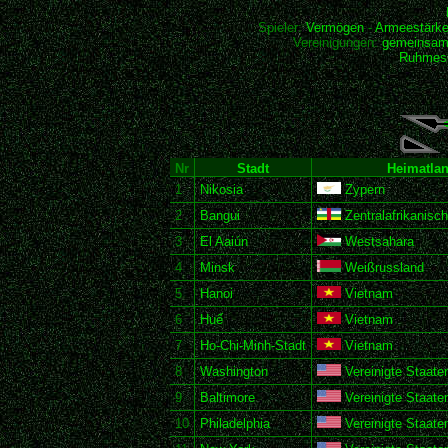
Spieler:
Vermögen
-
Armeestärk
Vereinigungen:
gemeinsam
Ruhmesh
Nr
Stadt
Heimatla
1
Nikosia
Zypern
2
Bangui
Zentralafrikanisc
3
El Aaiún
Westsahara
4
Minsk
Weißrussland
5
Hanoi
Vietnam
6
Huế
Vietnam
7
Ho-Chi-Minh-Stadt
Vietnam
8
Washington
Vereinigte Staate
9
Baltimore
Vereinigte Staate
10
Philadelphia
Vereinigte Staate