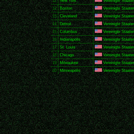
11
New York
Vereinigte Staate
12
Boston
Vereinigte Staate
13
Cleveland
Vereinigte Staate
14
Detroit
Vereinigte Staate
15
Columbus
Vereinigte Staate
16
Indianapolis
Vereinigte Staate
17
St. Louis
Vereinigte Staate
18
Chicago
Vereinigte Staate
19
Milwaukee
Vereinigte Staate
20
Minneapolis
Vereinigte Staate