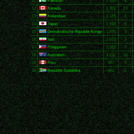
11
Pakistan
1.310
4
12
Kanada
1.302
13
13
Kolumbien
1.115
5
14
Japan
1.108
6
15
Demokratische Republik Kongo
1.076
3
16
Iran
1.073
5
17
Philippinen
1.032
3
18
Australien
1.016
10
19
Peru
957
5
20
Republik Südafrika
951
5