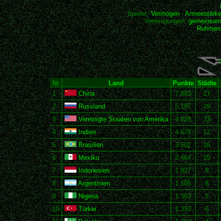
Spieler:
Vermögen
-
Armeestärk
Vereinigungen:
gemeinsam
Ruhmesh
Nr
Land
Punkte
Städte
1
China
7.883
27
2
Russland
5.197
29
3
Vereinigte Staaten von Amerika
4.828
33
4
Indien
4.679
12
5
Brasilien
3.602
16
6
Mexiko
2.464
15
7
Indonesien
1.827
8
8
Argentinien
1.505
8
9
Nigeria
1.353
5
10
Türkei
1.333
6