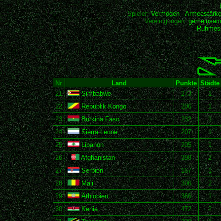
Spieler:
Vermögen
-
Armeestärk
Vereinigungen:
gemeinsam
Ruhmesh
Nr
Land
Punkte
Städte
21
Simbabwe
273
1
22
Republik Kongo
206
1
23
Burkina Faso
232
1
24
Sierra Leone
207
1
25
Libanon
205
1
26
Afghanistan
398
2
27
Serbien
167
1
28
Mali
306
2
29
Äthiopien
366
1
30
Kenia
472
2