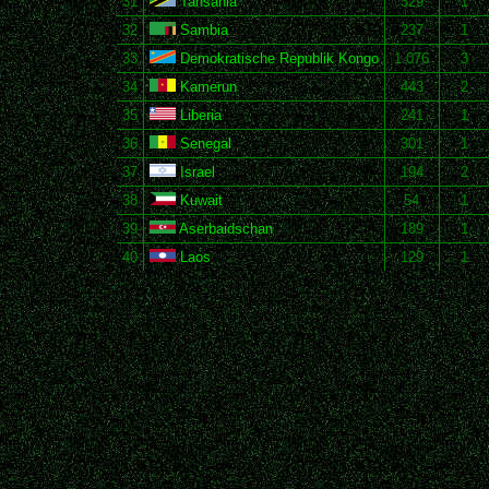
31
Tansania
329
1
32
Sambia
237
1
33
Demokratische Republik Kongo
1.076
3
34
Kamerun
443
2
35
Liberia
241
1
36
Senegal
301
1
37
Israel
194
2
38
Kuwait
54
1
39
Aserbaidschan
189
1
40
Laos
129
1