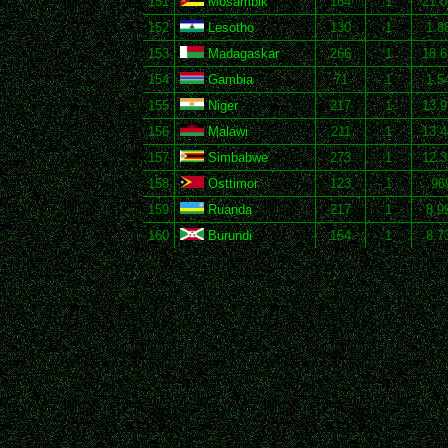
151
Mosambik
164
1
21.0
152
Lesotho
130
1
1.8
153
Madagaskar
266
1
18.6
154
Gambia
71
1
1.5
155
Niger
217
1
13.9
156
Malawi
211
1
13.4
157
Simbabwe
273
1
12.3
158
Osttimor
123
1
96
159
Ruanda
217
1
8.9
160
Burundi
154
1
8.7