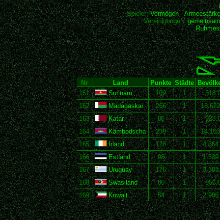
Spieler:
Vermögen
-
Armeestärk
Vereinigungen:
gemeinsam
Ruhmesh
Nr
Land
Punkte
Städte
Bevölk
161
Surinam
109
1
518.
162
Madagaskar
266
1
18.622
163
Katar
86
1
928.
164
Kambodscha
239
1
14.103
165
Irland
128
1
4.364
166
Estland
98
1
1.339
167
Uruguay
176
1
3.383
168
Swasiland
80
1
956.
169
Kuwait
54
1
2.906