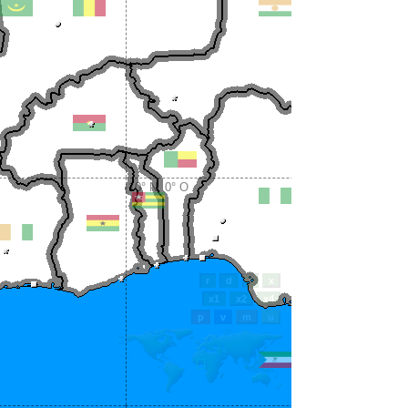
10° N, 0° O