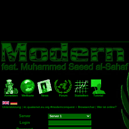
Anmelden
Weltkarte
News
Forum
Statistiken
Tutorial
Unterstützung
|
irc.quakenet.eu.org #modernconquest
»
Browserchat
|
Wer ist online?
Server
Login