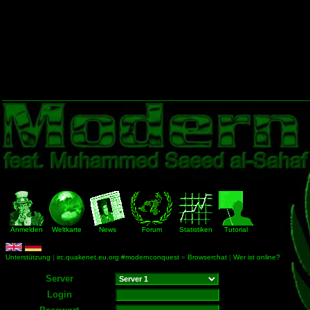
Anmelden
Weltkarte
News
Forum
Statistiken
Tutorial
Unterstützung
|
irc.quakenet.eu.org #modernconquest
»
Browserchat
|
Wer ist online?
Server
Login