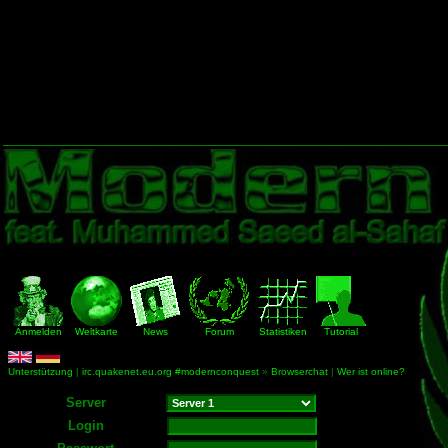
Anmelden
Weltkarte
News
Forum
Statistiken
Tutorial
Unterstützung
|
irc.quakenet.eu.org #modernconquest
»
Browserchat
|
Wer ist online?
Server
Login