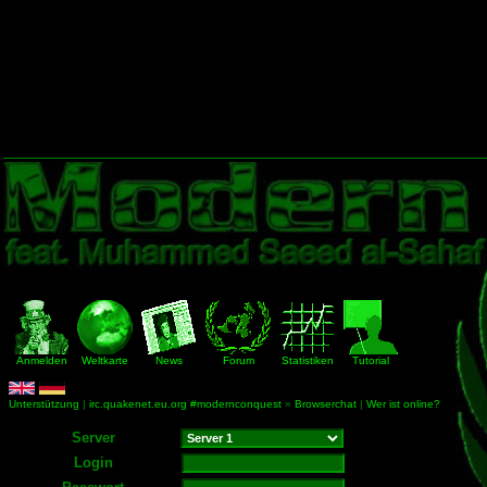
Anmelden
Weltkarte
News
Forum
Statistiken
Tutorial
Unterstützung
|
irc.quakenet.eu.org #modernconquest
»
Browserchat
|
Wer ist online?
Server
Login