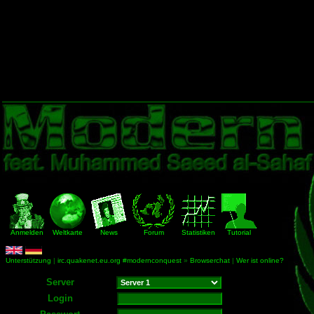
Anmelden
Weltkarte
News
Forum
Statistiken
Tutorial
Unterstützung
|
irc.quakenet.eu.org #modernconquest
»
Browserchat
|
Wer ist online?
Server
Login