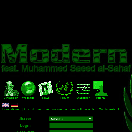
Anmelden
Weltkarte
News
Forum
Statistiken
Tutorial
Unterstützung
|
irc.quakenet.eu.org #modernconquest
»
Browserchat
|
Wer ist online?
Server
Login