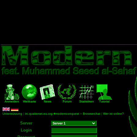
Anmelden
Weltkarte
News
Forum
Statistiken
Tutorial
Unterstützung
|
irc.quakenet.eu.org #modernconquest
»
Browserchat
|
Wer ist online?
Server
Login