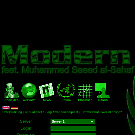
Anmelden
Weltkarte
News
Forum
Statistiken
Tutorial
Unterstützung
|
irc.quakenet.eu.org #modernconquest
»
Browserchat
|
Wer ist online?
Server
Login