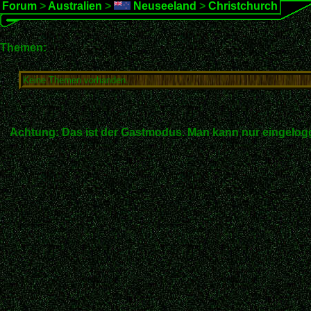
Forum
>
Australien
>
Neuseeland
>
Christchurch
Themen:
Keine Themen vorhanden.
Achtung: Das ist der Gastmodus. Man kann nur eingelogg