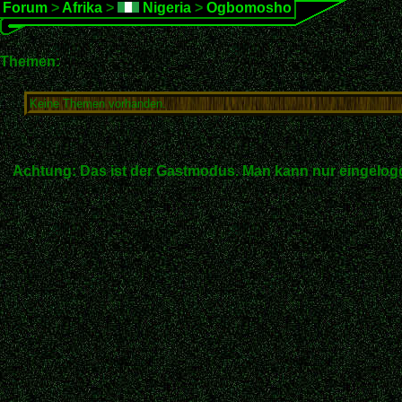
Forum
>
Afrika
>
Nigeria
>
Ogbomosho
Themen:
Keine Themen vorhanden.
Achtung: Das ist der Gastmodus. Man kann nur eingelogg