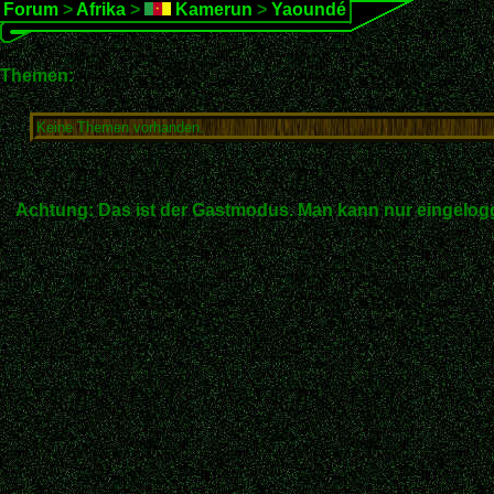
Forum
>
Afrika
>
Kamerun
>
Yaoundé
Themen:
Keine Themen vorhanden.
Achtung: Das ist der Gastmodus. Man kann nur eingelogg