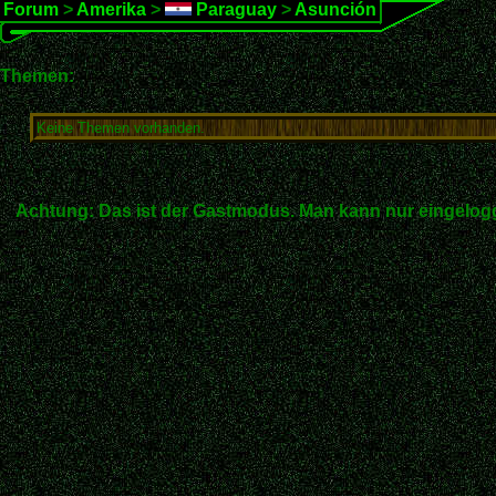
Forum
>
Amerika
>
Paraguay
>
Asunción
Themen:
Keine Themen vorhanden.
Achtung: Das ist der Gastmodus. Man kann nur eingelogg