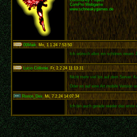
ComPro Webgame
www.schneakygames.de
00Maik
,
Mo, 1.1.24 7:53:50
:
Ich wünsch alles ein schönes neues J
Lucio Collonie
,
Fr, 2.2.24 11:13:31
:
Nicht mehr viel los auf dem Server. 
Oder es auf eine Art mobile Version a
Ronon_Dex
,
Mi, 7.2.24 14:07:34
:
Ich bin auch gerade wieder das erste m