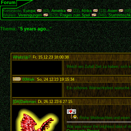
Forum
Kontinente:
Europa
(63),
Amerika
(22),
Afrika
(13),
Asien
(48
Weitere:
Vereinigungen
(679),
Fragen zum Spiel
(346),
Stammtischk
Thema: "
5 years ago...
"
WhatzUp?
,
Fr, 15.12.23 18:00:38
:
Welch ein Zufall Zeit zu haben, sich 
00Maik
,
So, 24.12.23 19:15:34
:
Ein schönes Weinachtsfest wünsche i
[DA]Darkman
,
Di, 26.12.23 6:27:15
:
Frohe Weihnachten und einen 
War was never the brightest idea of m
Community Project