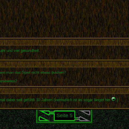
ahr und viel gesundheit.
Kann man das Spiel nicht etwas pushen?
nzubieten?
al dabei seit gefühlt 10 Jahren (vermutlich ist es sogar länger her
)
Seite 5