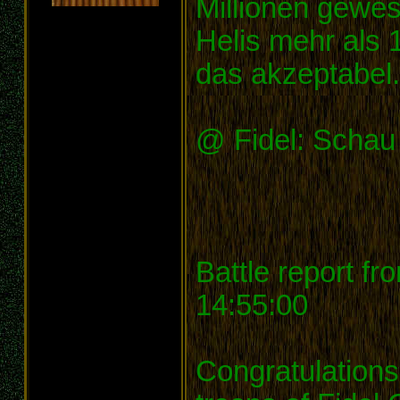
Millionen gewe
Helis mehr als 
das akzeptabel.
@ Fidel: Schau 
Battle report f
14:55:00
Congratulations