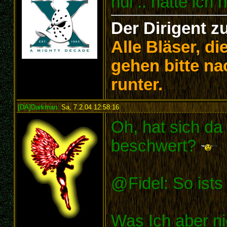
hui .. hätte ich n
Der Dirigent z
Alle Bläser, d
gehen bitte na
runter.
[DA]Darkman
,
Sa, 7.2.04 12:58:16
:
Oh, hat sich da 
beschwert?
@Fidel: So ists 
Was Ich aber ni