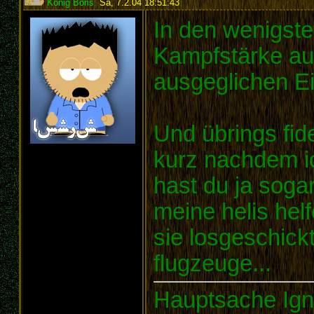
König Boris
,
Sa, 7.2.04 18:51:43
:
In den wenigste
Kampfstärke au
ausgeglichen Ei
Und übrings fide
kurz nachdem ic
hast du ja soga
meine helis hel
sie losgeschick
flugzeuge...
Hauptsache Ign