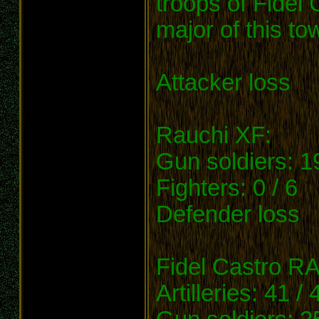
troops of Fidel
major of this to
Attacker loss
Rauchi XF:
Gun soldiers: 1
Fighters: 0 / 6
Defender loss
Fidel Castro R
Artilleries: 41 / 