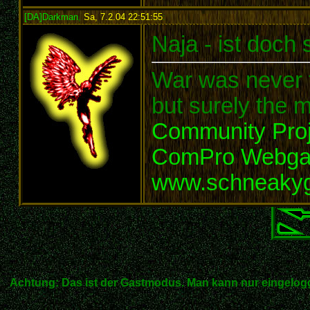
[DA]Darkman
,
Sa, 7.2.04 22:51:55
:
Naja - ist doch
War was never t
but surely the m
Community Proj
ComPro Webg
www.schneaky
Achtung: Das ist der Gastmodus. Man kann nur eingelogg