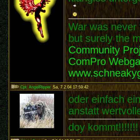
War was never t
but surely the m
Community Proj
ComPro Webg
www.schneaky
Cpt. AngelRipper
,
Sa, 7.2.04 17:59:42
:
oder einfach ei
anstatt wertvol
doy kommt!!!!!!!