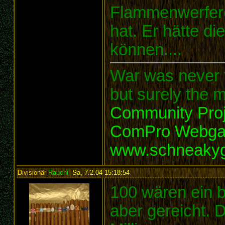
Flammenwerferei
hat. Er hätte di
können....
War was never t
but surely the m
Community Proj
ComPro Webg
www.schneaky
Divisionär
Rauchi
,
Sa, 7.2.04 15:18:54
:
100 wären ein 
aber gereicht. 