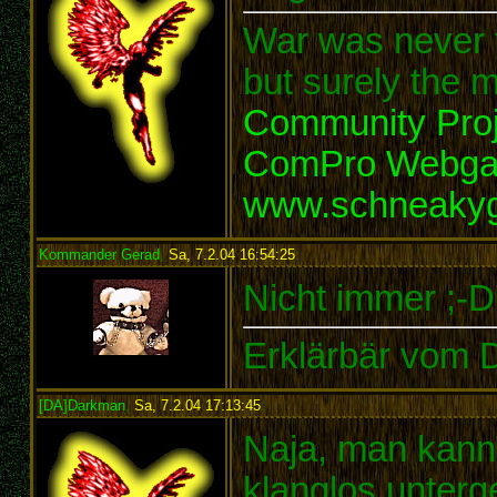
War was never t
but surely the m
Community Proj
ComPro Webg
www.schneaky
Kommander Gerad
,
Sa, 7.2.04 16:54:25
:
Nicht immer ;-D
Erklärbär vom 
[DA]Darkman
,
Sa, 7.2.04 17:13:45
:
Naja, man kann 
klanglos unterg