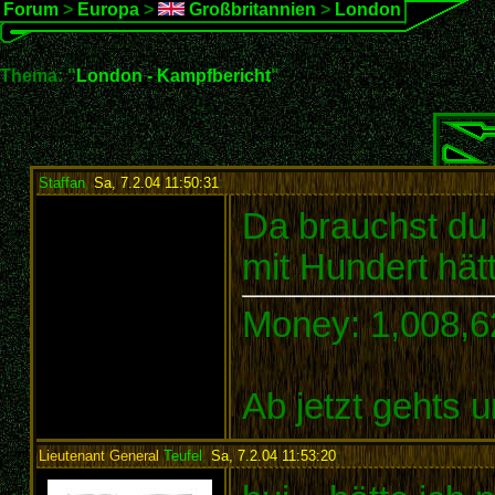
Forum
>
Europa
>
Großbritannien
>
London
Thema: "
London - Kampfbericht
"
Staffan
,
Sa, 7.2.04 11:50:31
:
Da brauchst du 
mit Hundert hät
Money: 1,008,6
Ab jetzt gehts u
Lieutenant General
Teufel
,
Sa, 7.2.04 11:53:20
: