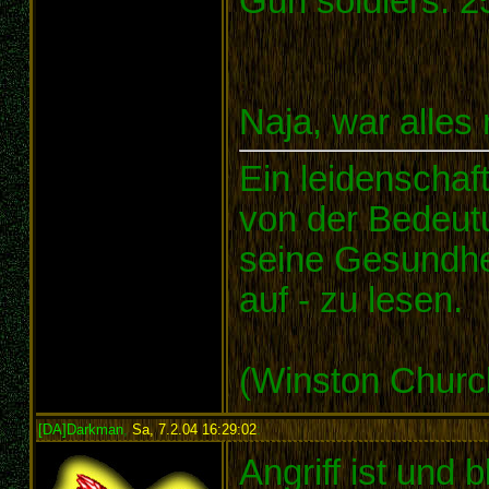
Gun soldiers: 2
Naja, war alles 
Ein leidenschaf
von der Bedeut
seine Gesundheit
auf - zu lesen.
(Winston Church
[DA]Darkman
,
Sa, 7.2.04 16:29:02
:
Angriff ist und 