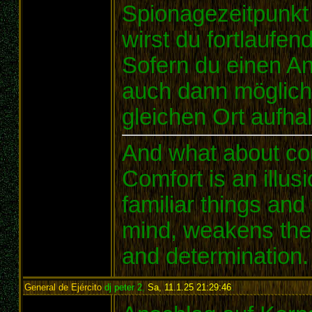
Spionagezeitpunkt
wirst du fortlaufe
Sofern du einen Ans
auch dann möglich
gleichen Ort aufha
And what about co
Comfort is an illus
familiar things and
mind, weakens the 
and determination.
General de Ejército
dj peter 2
,
Sa, 11.1.25 21:29:46
: