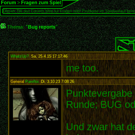
Forum
>
Fragen zum Spiel
Diesen Teil des Forums bitte für Fragen oder Probleme im Spielverlauf benu
Thema: "
Bug reports
"
WhatzUp?
,
Sa, 25.4.15 17:17:46
:
me too.
General
Parefloi
,
Di, 3.10.23 7:08:26
:
Punktevergabe b
Runde; BUG ode
Und zwar hat d