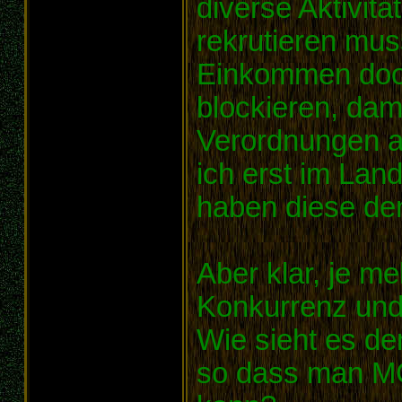
diverse Aktivit
rekrutieren mus
Einkommen doof
blockieren, dam
Verordnungen a
ich erst im Lan
haben diese den 
Aber klar, je me
Konkurrenz und
Wie sieht es de
so dass man MC