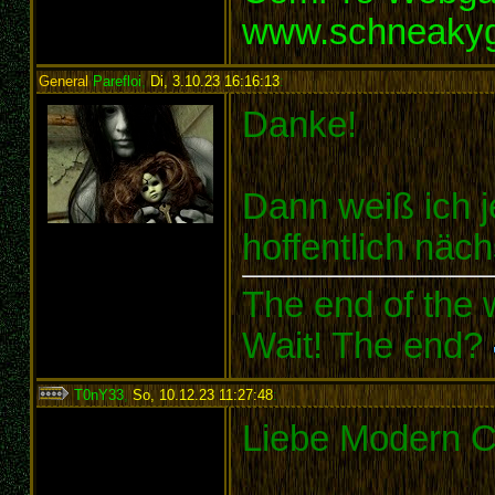
www.schneaky
General
Parefloi
,
Di, 3.10.23 16:16:13
:
Danke!
Dann weiß ich je
hoffentlich näc
The end of the w
Wait! The end?
T0nY33
,
So, 10.12.23 11:27:48
:
Liebe Modern 