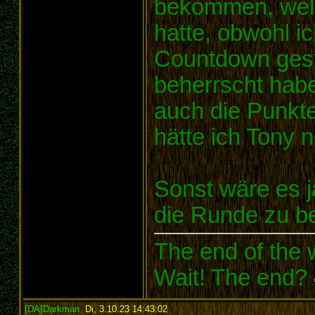
bekommen, welc
hatte, obwohl i
Countdown gest
beherrscht habe
auch die Punkt
hätte ich Tony 
Sonst wäre es j
die Runde zu 
The end of the w
Wait! The end?
[DA]Darkman
,
Di, 3.10.23 14:43:02
: