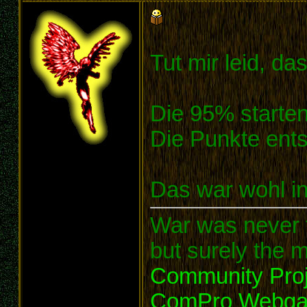
Tut mir leid, da
Die 95% starte
Die Punkte ents
Das war wohl i
War was never t
but surely the m
Community Proj
ComPro Webg