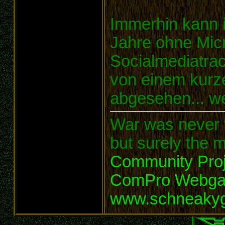
Immerhin kann i
Jahre ohne Micr
Socialmediatra
von einem kurz
abgesehen... we
War was never t
but surely the m
Community Proj
ComPro Webg
www.schneaky