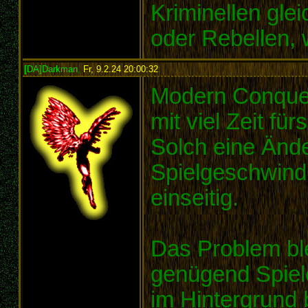
Kriminellen gle
oder Rebellen, 
[DA]Darkman
,
Fr, 9.2.24 20:00:32
:
Modern Conques
mit viel Zeit für
Solch eine Änd
Spielgeschwindi
einseitig.
Das Problem ble
genügend Spiele
im Hintergrund 