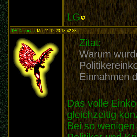
LG
[DA]Darkman
,
Mo, 11.12.23 18:42:38
:
Zitat:
Warum wurde
Politikerein
Einnahmen de
Das volle Einko
gleichzeitig kon
Bei so wenigen 