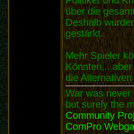
Politiker und 
über die gesam
Deshalb wurden
gestärkt.
Mehr Spieler kö
Könnten... aber
die Alternativen
War was never t
but surely the m
Community Proj
ComPro Webg