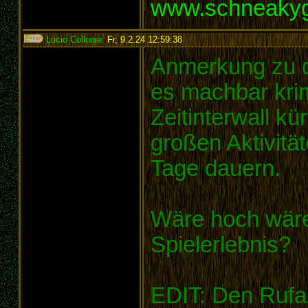
www.schneaky
Lucio Collonie
,
Fr, 9.2.24 12:59:38
:
Anmerkung zu de
es machbar krim
Zeitinterwall kü
großen Aktivitä
Tage dauern.
Wäre hoch wäre 
Spielerlebnis?
EDIT: Den Rufa