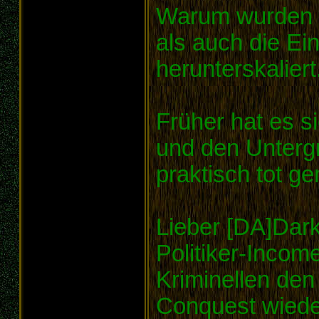
Warum wurden s
als auch die Ei
herunterskaliert
Früher hat es s
und den Untergr
praktisch tot g
Lieber [DA]Dar
Politiker-Incom
Kriminellen de
Conquest wied