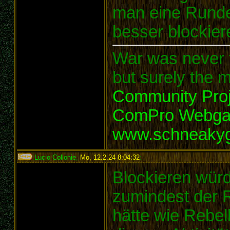
man eine Rund
besser blockier
War was never t
but surely the m
Community Proj
ComPro Webg
www.schneaky
Lucio Collonie
,
Mo, 12.2.24 8:04:32
:
Blockieren würd
zumindest der R
hätte wie Rebell