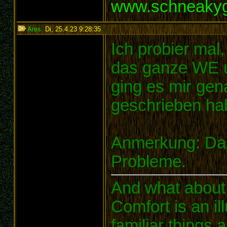
www.schneaky
Ares
,
Di, 25.4.23 9:28:35
:
Ich probier mal,
das ganze WE u
ging es mir gena
geschrieben hab
Anmerkung: Das
Probleme.
And what about
Comfort is an il
familiar things 