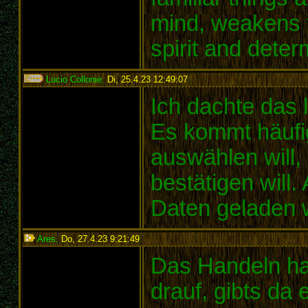
mind, weakens t
spirit and deter
Lucio Collonie
,
Di, 25.4.23 12:49:07
:
Ich dachte das 
Es kommt häufi
auswählen will
bestätigen will.
Daten geladen 
Ares
,
Do, 27.4.23 9:21:49
:
Das Handeln ha
drauf, gibts da 