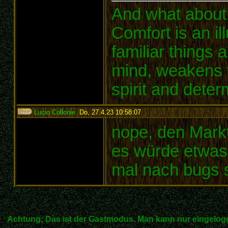
And what about
Comfort is an il
familiar things 
mind, weakens t
spirit and deter
Lucio Collonie
,
Do, 27.4.23 10:58:07
:
nope, den Markt
es würde etwas d
mal nach bugs 
Achtung: Das ist der Gastmodus. Man kann nur eingelogg