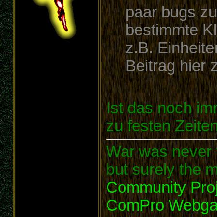
paar bugs zu
bestimmte K
z.B. Einheit
Beitrag hier 
Ist das noch im
zu festen Zeite
War was never t
but surely the m
Community Proj
ComPro Webg