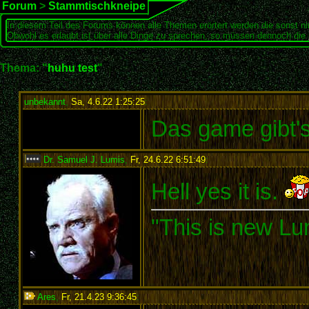
Forum
>
Stammtischkneipe
In diesem Teil des Forums können alle Themen erörtert werden die sonst ni
Obwohl es erlaubt ist über alle Dinge zu sprechen, so müssen dennoch die 
Thema: "
huhu test
"
unbekannt
,
Sa, 4.6.22 1:25:25
:
Das game gibt'
Dr. Samuel J. Lumis
,
Fr, 24.6.22 6:51:49
:
Hell yes it is.
"This is new Lu
Ares
,
Fr, 21.4.23 9:36:45
: