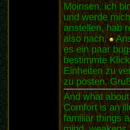
Moinsen, ich bi
und werde mich
anstellen, hab r
also nach.
Ans
es ein paar bug
bestimmte Klic
Einheiten zu ve
zu posten. Gruß
And what about
Comfort is an il
familiar things 
mind, weakens t