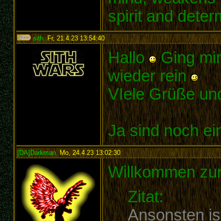
spirit and deter
sith
,
Fr, 21.4.23 13:54:40
:
Hallo
Ging mir
wieder rein
VIele Grüße un
Ja sind noch e
[DA]Darkman
,
Mo, 24.4.23 13:02:30
:
Willkommen zur
Zitat:
Ansonsten ist