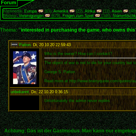
Forum
Kontinente:
Europa
(63),
Amerika
(22),
Afrika
(13),
Asien
(48
Weitere:
Vereinigungen
(679),
Fragen zum Spiel
(346),
Stammtischk
Thema: "
interested in purchasing the game. who owns this
Patton
,
Di, 20.10.20 22:59:43
:
Who is the owner? How can I contact?
The object of war is not to die for your country but t
George S. Patton
Read more at http://www.brainyquote.com/quotes/a
unbekannt
,
Do, 22.10.20 0:36:15
:
Unfortunately the admin never replies
Achtung: Das ist der Gastmodus. Man kann nur eingelogg