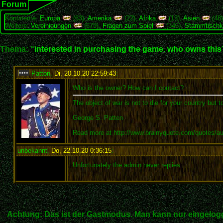
Forum
Kontinente:
Europa
(63),
Amerika
(22),
Afrika
(13),
Asien
(48
Weitere:
Vereinigungen
(679),
Fragen zum Spiel
(346),
Stammtischk
Thema: "
interested in purchasing the game. who owns this
Patton
,
Di, 20.10.20 22:59:43
:
Who is the owner? How can I contact?
The object of war is not to die for your country but t
George S. Patton
Read more at http://www.brainyquote.com/quotes/a
unbekannt
,
Do, 22.10.20 0:36:15
:
Unfortunately the admin never replies
Achtung: Das ist der Gastmodus. Man kann nur eingelogg