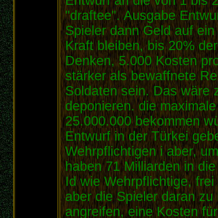
Entwurf an die von 1 bis
"draftee". Ausgabe Entwu
Spieler dann Geld auf ein
Kraft bleiben, bis 20% der
Denken, 5.000 Kosten pro 
stärker als bewaffnete Re
Soldaten sein. Das wäre z
deponieren. die maximale
25.000.000 bekommen wür
Entwurf in der Türkei ge
Wehrpflichtigen i aber, u
haben 71 Milliarden in di
Id wie Wehrpflichtige, fre
aber die Spieler daran zu 
angreifen, eine Kosten fü