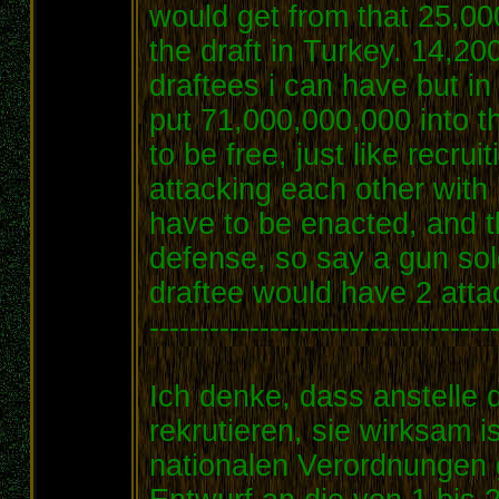
would get from that 25,00
the draft in Turkey. 14,2
draftees i can have but in
put 71,000,000,000 into th
to be free, just like recrui
attacking each other with 
have to be enacted, and t
defense, so say a gun sol
draftee would have 2 atta
----------------------------------
Ich denke, dass anstelle 
rekrutieren, sie wirksam i
nationalen Verordnungen