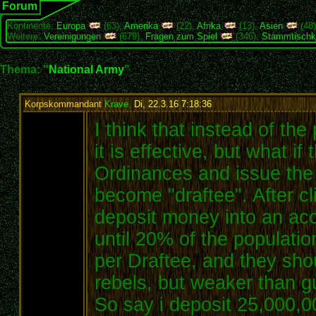
Forum
Kontinente:
Europa
(63),
Amerika
(22),
Afrika
(13),
Asien
(48
Weitere:
Vereinigungen
(679),
Fragen zum Spiel
(346),
Stammtischk
Thema: "
National Army
"
Korpskommandant
Krave
,
Di, 22.3.16 7:18:36
:
I think that instead of the
it is effective, but what if
Ordinances and issue the 
become "draftee". After cl
deposit money into an acco
until 20% of the populatio
per Draftee, and they shou
rebels, but weaker than g
So say i deposit 25,000,0