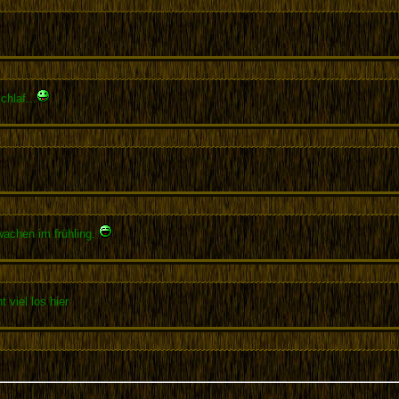
hlaf...
achen im frühling.
t viel los hier