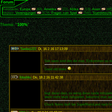
Forum
Kontinente:
Europa
(63),
Amerika
(22),
Afrika
(13),
Asien
(48
Weitere:
Vereinigungen
(679),
Fragen zum Spiel
(346),
Stammtischk
Thema: "
100%
"
Tweila1222
,
Di, 16.2.16 17:13:09
:
Seit wann sind den die max. Einkommen so ni
Good old times
Xibstl4u
,
Do, 18.2.16 11:42:38
:
liegt daran dass so wenig diese runde mitspiel
wenn mehr leute mitspielen, bekommt man au
Chuck Norris läuft bei SuperMarioLand nach li