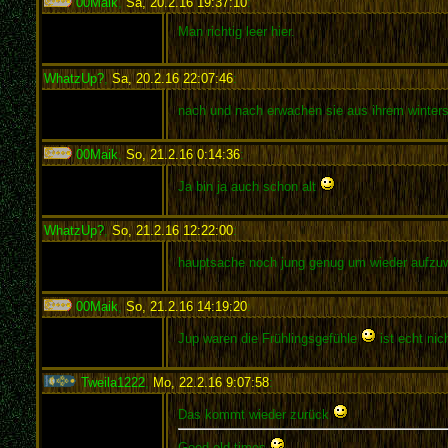
00Maik
,
Sa, 20.2.16 19:37:10
:
Man richtig leer hier.
WhatzUp?
,
Sa, 20.2.16 22:07:46
:
nach und nach erwachen sie aus ihrem wintersc
00Maik
,
So, 21.2.16 0:14:36
:
Ja bin ja auch schon alt
WhatzUp?
,
So, 21.2.16 12:22:00
:
hauptsache noch jung genug um wieder aufzuw
00Maik
,
So, 21.2.16 14:19:20
:
Jup waren die Frühlingsgefühle
ist echt nich
Tweila1222
,
Mo, 22.2.16 9:07:58
:
Das kommt wieder zurück
Good old times