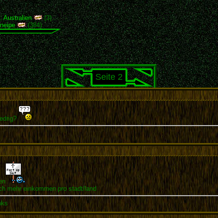
),
Australien
(3)
neipe
(384)
Seite 2
edrig?
en
ch mehr einkommen pro stadt/land
nks