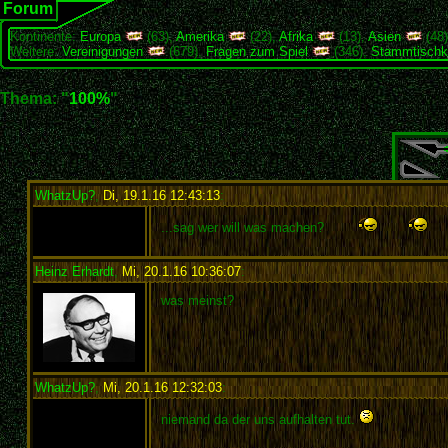
Forum
Kontinente:
Europa
(63),
Amerika
(22),
Afrika
(13),
Asien
(48
Weitere:
Vereinigungen
(679),
Fragen zum Spiel
(346),
Stammtischk
Thema: "
100%
"
WhatzUp?
,
Di, 19.1.16 12:43:13
:
...sag wer will was machen?
Heinz Erhardt
,
Mi, 20.1.16 10:36:07
:
was meinst?
WhatzUp?
,
Mi, 20.1.16 12:32:03
:
niemand da der uns aufhalten tut.