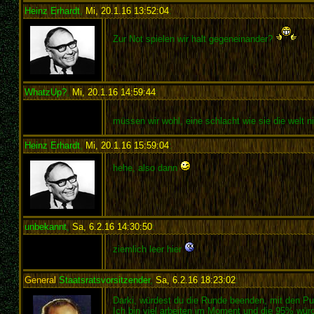
Heinz Erhardt
,
Mi, 20.1.16 13:52:04
:
Zur Not spielen wir halt gegeneinander?
WhatzUp?
,
Mi, 20.1.16 14:59:44
:
müssen wir wohl, eine schlacht wie sie die welt ni
Heinz Erhardt
,
Mi, 20.1.16 15:59:04
:
hehe, also dann
unbekannt
,
Sa, 6.2.16 14:30:50
:
ziemlich leer hier
General
Staatsratsvorsitzender
,
Sa, 6.2.16 18:23:02
:
Darki, würdest du die Runde beenden, mit den Pun
Ich bin viel arbeiten im Moment und die 95% würd