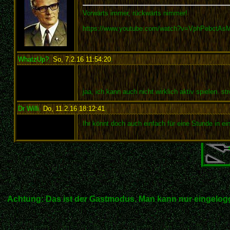
Vorwärts immer, rückwärts nimmer!
https://www.youtube.com/watch?v=VphPebctAs
WhatzUp?
,
So, 7.2.16 11:54:20
:
jaa, ich kann auch nicht wirklich aktiv spielen. st
Dr Willi
,
Do, 11.2.16 18:12:41
:
Ihr könnt doch auch einfach für eine Stunde in ei
Achtung: Das ist der Gastmodus. Man kann nur eingelogg