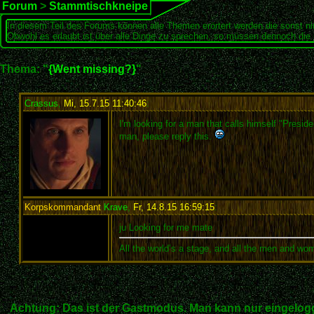
Forum
>
Stammtischkneipe
In diesem Teil des Forums können alle Themen erörtert werden die sonst ni
Obwohl es erlaubt ist über alle Dinge zu sprechen, so müssen dennoch die 
Thema: "
{Went missing?}
"
Crassus
,
Mi, 15.7.15 11:40:46
:
I'm looking for a man that calls himself "Presid
man, please reply this.
Korpskommandant
Krave
,
Fr, 14.8.15 16:59:15
:
ju Looking for me mate
All the world’s a stage, and all the men and wo
Achtung: Das ist der Gastmodus. Man kann nur eingelogg