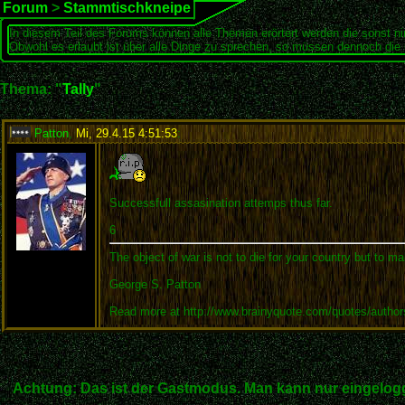
Forum
>
Stammtischkneipe
In diesem Teil des Forums können alle Themen erörtert werden die sonst ni
Obwohl es erlaubt ist über alle Dinge zu sprechen, so müssen dennoch die 
Thema: "
Tally
"
Patton
,
Mi, 29.4.15 4:51:53
:
Successfull assasination attemps thus far.
6
The object of war is not to die for your country but to ma
George S. Patton
Read more at http://www.brainyquote.com/quotes/autho
Achtung: Das ist der Gastmodus. Man kann nur eingelogg