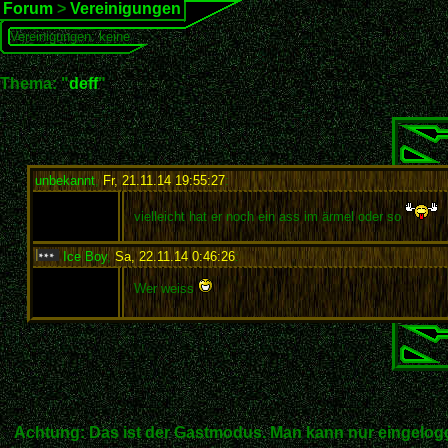
Forum
>
Vereinigungen
Vereinigungen: keine
Thema: "
deff
"
unbekannt
,
Fr, 21.11.14 19:55:27
:
vielleicht hat er noch ein ass im ärmel oder so
Ice Boy
,
Sa, 22.11.14 0:46:26
:
Wer weiss
Achtung: Das ist der Gastmodus. Man kann nur eingelogg