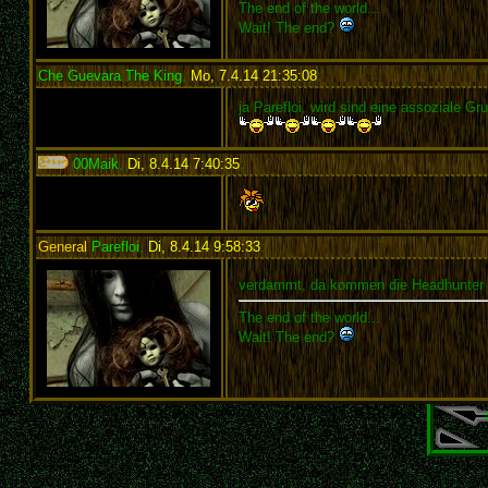
The end of the world...
Wait! The end?
Che Guevara The King
,
Mo, 7.4.14 21:35:08
:
ja Parefloi, wird sind eine assoziale G
00Maik
,
Di, 8.4.14 7:40:35
:
General
Parefloi
,
Di, 8.4.14 9:58:33
:
verdammt, da kommen die Headhunter p
The end of the world...
Wait! The end?