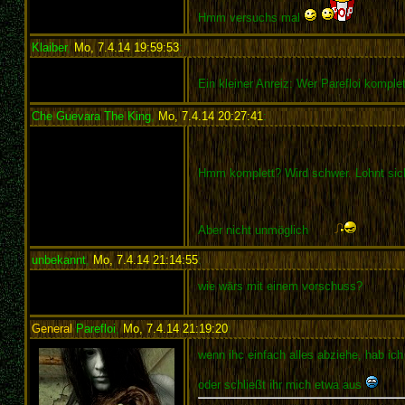
Hmm versuchs mal
Klaiber
,
Mo, 7.4.14 19:59:53
:
Ein kleiner Anreiz: Wer Parefloi komple
Che Guevara The King
,
Mo, 7.4.14 20:27:41
:
Hmm komplett? Wird schwer. Lohnt sic
Aber nicht unmöglich
unbekannt
,
Mo, 7.4.14 21:14:55
:
wie wärs mit einem vorschuss?
General
Parefloi
,
Mo, 7.4.14 21:19:20
:
wenn ihc einfach alles abziehe, hab ic
oder schließt ihr mich etwa aus