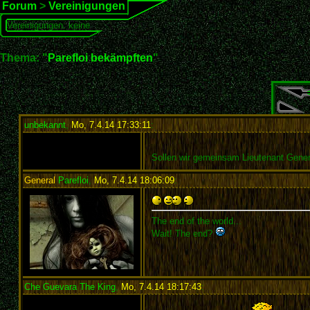
Forum
>
Vereinigungen
Vereinigungen: keine
Thema: "
Parefloi bekämpften
"
unbekannt
,
Mo, 7.4.14 17:33:11
:
Sollen wir gemeinsam Lieutenant Gener
General
Parefloi
,
Mo, 7.4.14 18:06:09
:
The end of the world...
Wait! The end?
Che Guevara The King
,
Mo, 7.4.14 18:17:43
: