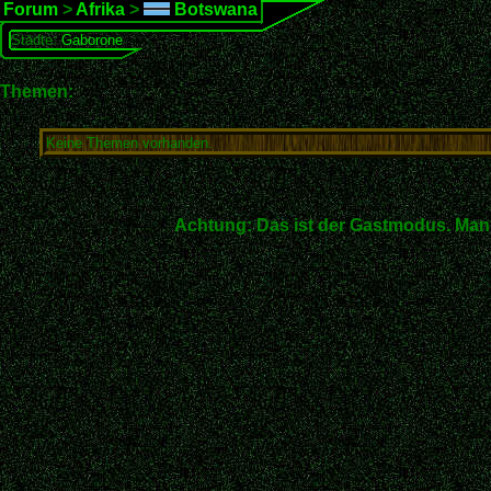
Forum
>
Afrika
>
Botswana
Städte:
Gaborone
Themen:
Keine Themen vorhanden.
Achtung: Das ist der Gastmodus. Man 