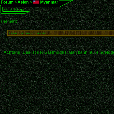
Forum
>
Asien
>
Myanmar
Städte:
Rangun
Themen:
Keine Themen vorhanden.
Achtung: Das ist der Gastmodus. Man kann nur eingelogg