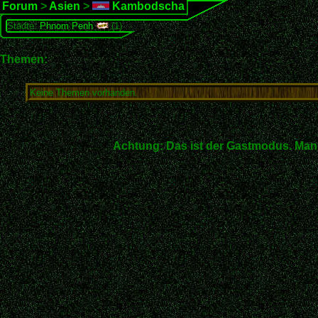
Forum
>
Asien
>
Kambodscha
Städte:
Phnom Penh
(1)
Themen:
Keine Themen vorhanden.
Achtung: Das ist der Gastmodus. Man 