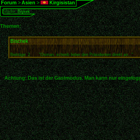
Forum
>
Asien
>
Kirgisistan
Städte:
Bişkek
Themen:
Bischek
Beiträge: 2
"Osman, schreib lieber den Präsidenten direkt an..."
Achtung: Das ist der Gastmodus. Man kann nur eingelogg