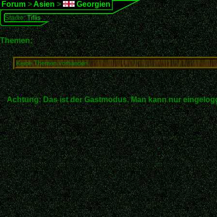
Forum
>
Asien
>
Georgien
Städte:
Tiflis
Themen:
Keine Themen vorhanden.
Achtung: Das ist der Gastmodus. Man kann nur eingelogg