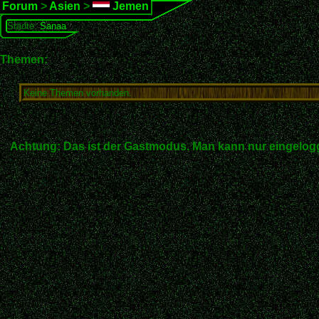
Forum
>
Asien
>
Jemen
Städte:
Sanaa
Themen:
Keine Themen vorhanden.
Achtung: Das ist der Gastmodus. Man kann nur eingelogg