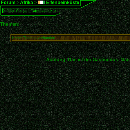
Forum
>
Afrika
>
Elfenbeinküste
Städte:
Abidjan
,
Yamoussoukro
Themen:
Keine Themen vorhanden.
Achtung: Das ist der Gastmodus. Man 